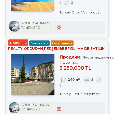
1
3
Turkey Ordu / Altınordu
/ Merkez
ABDURRAHMAN
TANRIVERDİ
Срочный
Возможность
Цена снижена
REALTY-ORDUDAN PERŞEMBE EFİRLİ MH.DE SATILIK
DUBLEKS 240 M² SİTE DAİRESİ
Продажа
Жилая недвижим
квартира
3,250,000 TL
240m²
5
1
Turkey Ordu / Perşembe
ABDURRAHMAN
TANRIVERDİ