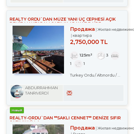
REALTY ORDU`DAN MÜZE YANI ÜÇ CEPHESİ AÇIK
DENİZ MANZARALI SATILIK ARAKAT DAİRE
Продажа
Жилая недвижим
квартира
2,750,000 TL
125m²
3
1
1
Turkey Ordu / Altınordu
/ Merkez
ABDURRAHMAN
TANRIVERDİ
Новый
REALTY-ORDU`DAN **SAKLI CENNET** DENİZE SIFIR
SATILIK VİLLA
Продажа
Жилая недвижим