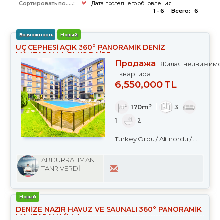
Сортировать по.....:
Дата последнего обновления
1 - 6
Всего:
6
Возможность
Новый
ÜÇ CEPHESİ AÇIK 360° PANORAMİK DENİZ
MANZARALI A-PLUS DAİRE
Продажа
Жилая недвижим
квартира
6,550,000 TL
170m²
3
1
2
Turkey Ordu / Altınordu
/ Merkez
ABDURRAHMAN
TANRIVERDİ
Новый
DENİZE NAZIR HAVUZ VE SAUNALI 360° PANORAMİK
MANZARALI VİLLA