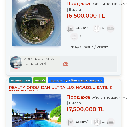
Продажа
Жилая недвижим
Вилла
16,500,000 TL
369m²
4
1
3
Turkey Giresun / Piraziz
ABDURRAHMAN
TANRIVERDİ
Возможность
Новый
Подходит для банковского кредита
REALTY-ORDU`DAN ULTRA LÜX HAVUZLU SATILIK
DUBLEX VİLLA
Продажа
Жилая недвижим
Вилла
17,500,000 TL
400m²
4