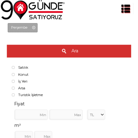
Perşembe
Ara
Satılık
Konut
İş Yeri
Arsa
Turistik İşletme
Fiyat
m²