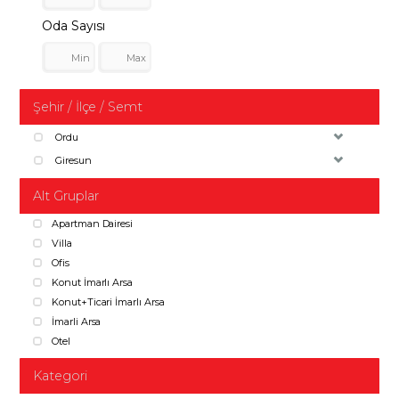
Oda Sayısı
Şehir / İlçe / Semt
Ordu
Giresun
Alt Gruplar
Apartman Dairesi
Villa
Ofis
Konut İmarlı Arsa
Konut+Ticari İmarlı Arsa
İmarli Arsa
Otel
Kategori