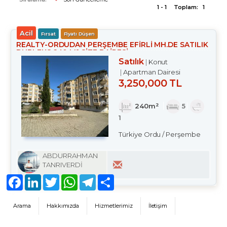
1 - 1
Toplam:
1
Acil
Fırsat
Fiyatı Düşen
REALTY-ORDUDAN PERŞEMBE EFİRLİ MH.DE SATILIK
DUBLEKS 240 M² SİTE DAİRESİ
Satılık
Konut
Apartman Dairesi
3,250,000 TL
240m²
5
1
Türkiye Ordu / Perşembe
ABDURRAHMAN
TANRIVERDİ
Facebook
LinkedIn
Twitter
WhatsApp
Telegram
Share
Arama
Hakkımızda
Hizmetlerimiz
İletişim