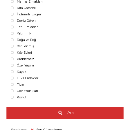
Marina Emlakları
Kira Garantili
İndirimli (Uygun)
Deniz Gören
Tatil Emlakları
Yatırımlık
Doğa ve Dağ
Yenilenmiş
Köy Evleri
Problemsiz
Özel Yapım
Kayak
Luks Emlaklar
Ticari
Golf Emlakları
Konut
Ara
Sıralama:
Son Güncelleme