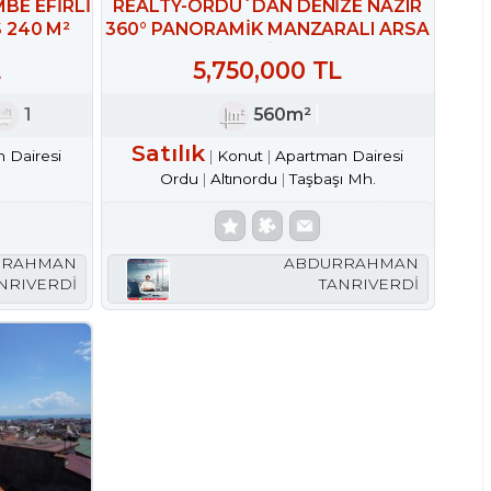
BE EFİRLİ
REALTY-ORDU`DAN DENİZE NAZIR
 240 M²
360° PANORAMİK MANZARALI ARSA
& BİNA
L
5,750,000 TL
1
560m²
Satılık
 Dairesi
Konut
Apartman Dairesi
Ordu
Altınordu
Taşbaşı Mh.
RRAHMAN
ABDURRAHMAN
NRIVERDİ
TANRIVERDİ