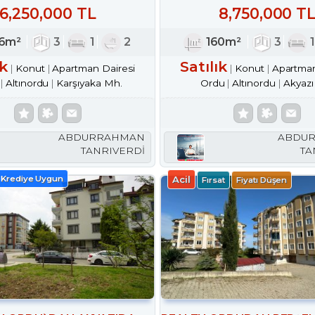
M2 A-PLUS DAİRE
160M² DAİRE
6,250,000 TL
8,750,000 T
56m²
3
1
2
160m²
3
ık
Satılık
Konut
Apartman Dairesi
Konut
Apartman
Altınordu
Karşıyaka Mh.
Ordu
Altınordu
Akyazı
ABDURRAHMAN
ABDU
TANRIVERDİ
TA
Krediye Uygun
Acil
Fırsat
Fiyatı Düşen