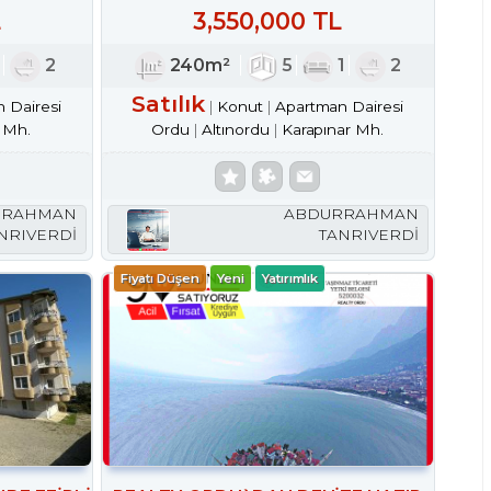
PLUS.5+1 DAİRE
L
3,550,000 TL
1
2
240m²
5
1
2
Satılık
 Dairesi
Konut
Apartman Dairesi
 Mh.
Ordu
Altınordu
Karapınar Mh.
RRAHMAN
ABDURRAHMAN
NRIVERDİ
TANRIVERDİ
Fiyatı Düşen
Yeni
Yatırımlık