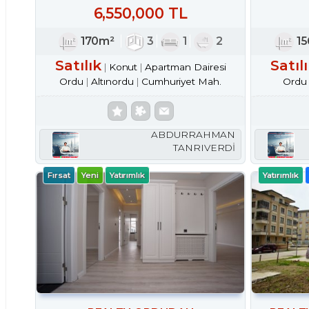
6,550,000 TL
170m²
3
1
2
1
Satılık
Satıl
Konut
Apartman Dairesi
Ordu
Altınordu
Cumhuriyet Mah.
Ordu
ABDURRAHMAN
TANRIVERDİ
Fırsat
Yeni
Yatırımlık
Yatırımlık