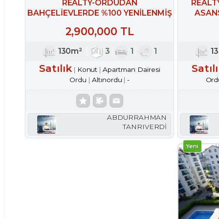
REALTY-ORDUDAN
REALT
BAHÇELİEVLERDE %100 YENİLENMİŞ
ASANS
3+1(130M²) DAİRE
2,900,000 TL
130m²
3
1
1
1
Satılık
Satıl
Konut
Apartman Dairesi
Ordu
Altınordu
-
Ord
ABDURRAHMAN
TANRIVERDİ
Yeni