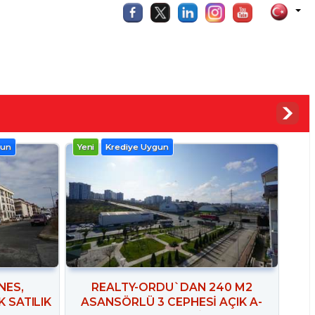
kullerinizi 90 Günde Satıyoruz...
gun
Yeni
Krediye Uygun
NES,
REALTY-ORDU`DAN 240 M2
 SATILIK
ASANSÖRLÜ 3 CEPHESİ AÇIK A-