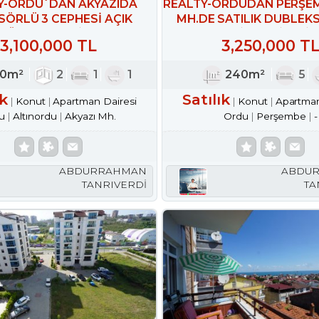
Y-ORDU`DAN AKYAZIDA
REALTY-ORDUDAN PERŞEM
ÖRLÜ 3 CEPHESİ AÇIK
MH.DE SATILIK DUBLEKS
KÖŞEBAŞI DAİRE
SİTE DAİRESİ
3,100,000 TL
3,250,000 T
30m²
2
1
1
240m²
5
ık
Satılık
Konut
Apartman Dairesi
Konut
Apartman
u
Altınordu
Akyazı Mh.
Ordu
Perşembe
-
ABDURRAHMAN
ABDU
TANRIVERDİ
TA