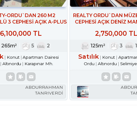
TY-ORDU`DAN 260 M2
REALTY ORDU`DAN MÜZE
Ü 3 CEPHESİ AÇIK A-PLUS
CEPHESİ AÇIK DENİZ MA
5+2 DAİRE
SATILIK ARAKAT DA
6,100,000 TL
2,750,000 T
265m²
5
2
125m²
3
ık
Satılık
Konut
Apartman Dairesi
Konut
Apartman
Altınordu
Karapınar Mh.
Ordu
Altınordu
Selimiy
ABDURRAHMAN
ABDU
TANRIVERDİ
TA