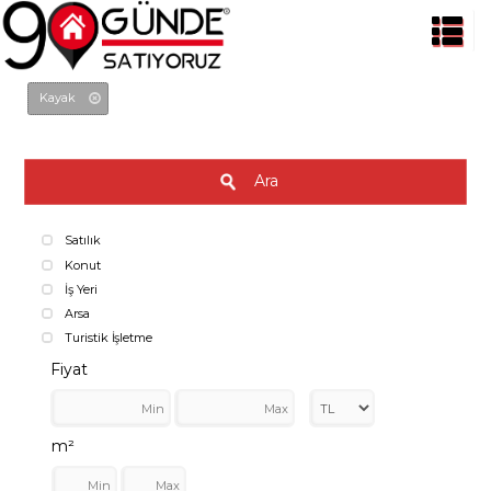
Kayak
Ara
Satılık
Konut
İş Yeri
Arsa
Turistik İşletme
Fiyat
m²