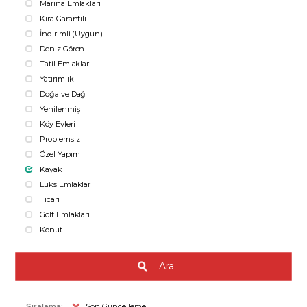
Marina Emlakları
Kira Garantili
İndirimli (Uygun)
Deniz Gören
Tatil Emlakları
Yatırımlık
Doğa ve Dağ
Yenilenmiş
Köy Evleri
Problemsiz
Özel Yapım
Kayak
Luks Emlaklar
Ticari
Golf Emlakları
Konut
Ara
Sıralama:
Son Güncelleme