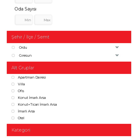
Oda Sayısı
Şehir / İlçe / Semt
Ordu
Giresun
Alt Gruplar
Apartman Dairesi
Villa
Ofis
Konut İmarlı Arsa
Konut+Ticari İmarlı Arsa
İmarli Arsa
Otel
Kategori