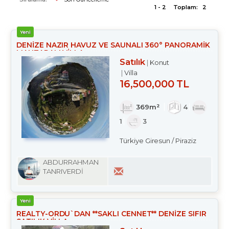
1 - 2
Toplam:
2
Yeni
DENİZE NAZIR HAVUZ VE SAUNALI 360° PANORAMİK
MANZARALI VİLLA
Satılık
Konut
Villa
16,500,000 TL
369m²
4
1
3
Türkiye Giresun / Piraziz
ABDURRAHMAN
TANRIVERDİ
Yeni
REALTY-ORDU`DAN **SAKLI CENNET** DENİZE SIFIR
SATILIK VİLLA