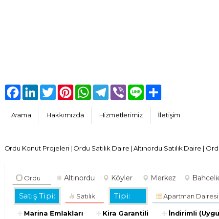
Facebook
LinkedIn
Twitter
Pinterest
WhatsApp
Telegram
Viber
Line
Share
Arama
Hakkımızda
Hizmetlerimiz
İletişim
Ordu Konut Projeleri
|
Ordu Satılık Daire
|
Altınordu Satılık Daire
|
Ordu
Altınordu
Köyler
Merkez
Bahceli
Ordu
Satış Tipi:
Tipi:
Satılık
Apartman Dairesi
Marina Emlakları
Kira Garantili
İndirimli (Uyg