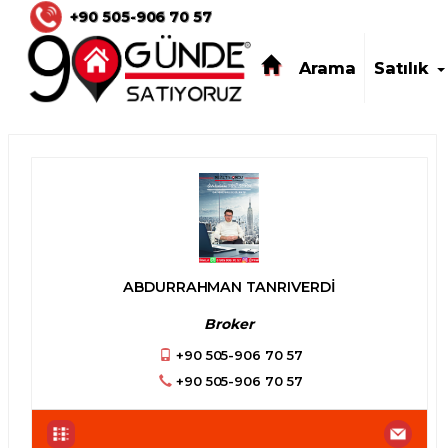
Altınordu Satılık Daire İlanları ve Sa
+90 505-906 70 57
Arama
Satılık
ABDURRAHMAN TANRIVERDİ
Broker
+90 505-906 70 57
+90 505-906 70 57