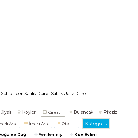
|
Sahibinden Satılık Daire
|
Satılık Ucuz Daire
ülyalı
Köyler
Bulancak
Piraziz
Giresun
Kategori:
marlı Arsa
İmarli Arsa
Otel
Doğa ve Dağ
Yenilenmiş
Köy Evleri