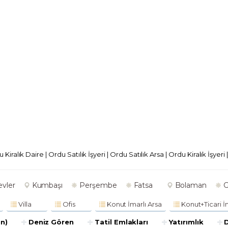
 Kiralık Daire
|
Ordu Satılık İşyeri
|
Ordu Satılık Arsa
|
Ordu Kiralık İşyeri
evler
Kumbaşı
Perşembe
Fatsa
Bolaman
G
Villa
Ofis
Konut İmarlı Arsa
Konut+Ticari İ
un)
Deniz Gören
Tatil Emlakları
Yatırımlık