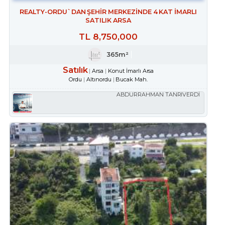
REALTY-ORDU`DAN ŞEHİR MERKEZİNDE 4 KAT İMARLI
SATILIK ARSA
TL
8,750,000
365m²
Satılık
Arsa
Konut İmarlı Arsa
Ordu
Altınordu
Bucak Mah.
ABDURRAHMAN TANRIVERDİ