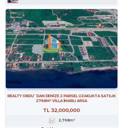
REALTY ORDU`DAN DENİZE 2 PARSEL UZAKLIKTA SATILIK
2768M² VİLLA İMARLI ARSA
TL
32,000,000
2,768m²