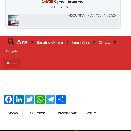
Satılık
Arsa
İmarli Arsa
Ordu
Gülyalı
-
ABDURRAHMAN TANRIVERDİ
Ara
Satılık-Arsa
Ordu
İmarli Arsa
Gülyalı
Konut
Facebook
LinkedIn
Twitter
WhatsApp
Telegram
Share
Arama
Hakkımızda
Hizmetlerimiz
İletişim