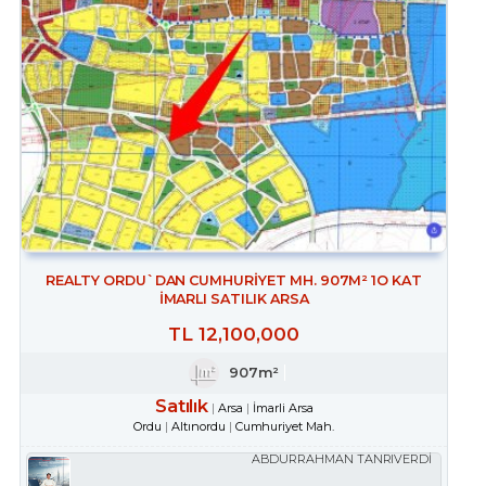
REALTY ORDU`DAN CUMHURİYET MH. 907M² 1O KAT
İMARLI SATILIK ARSA
TL
12,100,000
907m²
Satılık
Arsa
İmarli Arsa
Ordu
Altınordu
Cumhuriyet Mah.
ABDURRAHMAN TANRIVERDİ