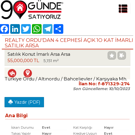
Facebook
LinkedIn
Twitter
WhatsApp
Telegram
Share
REALTY ORDU'DAN 4 CEPHESİ AÇIK 1O KAT İMARLI
SATILIK ARSA
Satılık Konut İmarlı Arsa Arsa
55,000,000 TL
5,151 m²
Türkiye Ordu / Altınordu
/ Bahcelievler
/ Karşıyaka Mh.
İlan No:
f-871329-274
Son Güncelleme:
10/10/2023
Yazdır (PDF)
Ana Bilgi
İskan Durumu
Evet
Kat Karşılığı
Hayır
Takas Yapılır
Hayır
Krediye Uygun
Evet