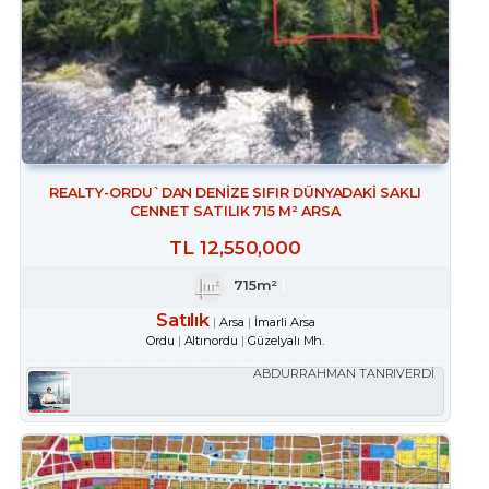
REALTY-ORDU`DAN DENİZE SIFIR DÜNYADAKİ SAKLI
CENNET SATILIK 715 M² ARSA
TL
12,550,000
715m²
Satılık
Arsa
İmarli Arsa
Ordu
Altınordu
Güzelyalı Mh.
ABDURRAHMAN TANRIVERDİ