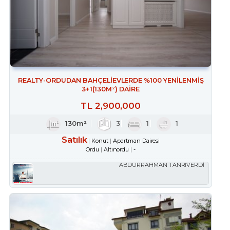
REALTY-ORDUDAN BAHÇELİEVLERDE %100 YENİLENMİŞ
3+1(130M²) DAİRE
TL
2,900,000
130m²
3
1
1
Satılık
Konut
Apartman Dairesi
Ordu
Altınordu
-
ABDURRAHMAN TANRIVERDİ