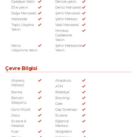
Caddeye Yakin
Denize yakin
E5 e yakın
Deniz Manzaralı
Doğa Manzaralı
Şehir Manzaralı
Merkezde
Şehir Merkezi
Toplu Ulaşıma
Vadi Manzaralı
Yakın
Minibüs
Caddesine
Yakin
Deniz
Şehir Merkezine
Ulaşımına Yakın
Yakın
Çevre Bilgisi
Alışveriş
Anaokulu
Merkezi
ATM
Banka
Belediye
Benzin
Bowling
Istasyonu
Cafe
Canlı Müzik
Cep Sineması
Disco
Eczane
Eczane &
Eğlence
Medikal
Merkezi
Fuar
İlköğretim