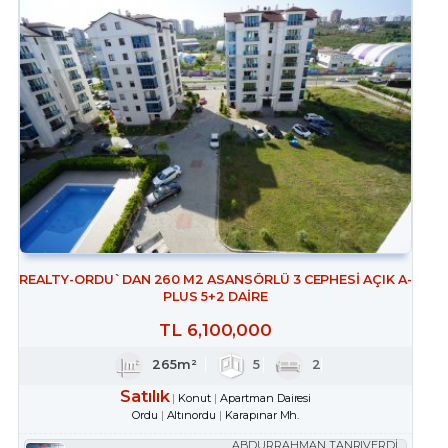
REALTY-ORDU`DAN 260 M2 ASANSÖRLÜ 3 CEPHESİ AÇIK A-
PLUS 5+2 DAİRE
TL
6,100,000
265m²
5
2
Satılık
Konut
Apartman Dairesi
Ordu
Altınordu
Karapınar Mh.
ABDURRAHMAN TANRIVERDİ