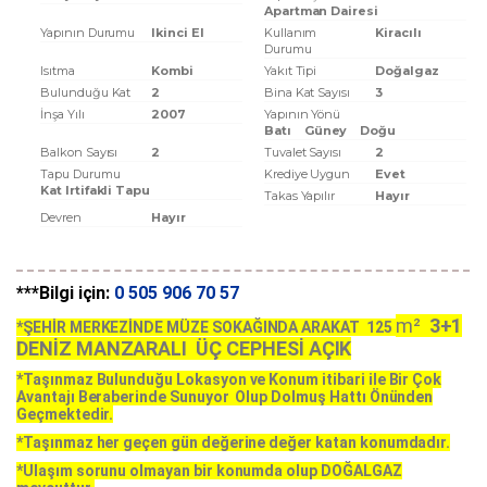
Apartman Dairesi
Yapının Durumu
Ikinci El
Kullanım
Kiracılı
Durumu
Isıtma
Kombi
Yakıt Tipi
Doğalgaz
Bulunduğu Kat
2
Bina Kat Sayısı
3
İnşa Yılı
2007
Yapının Yönü
Batı
Güney
Doğu
Balkon Sayısı
2
Tuvalet Sayısı
2
Tapu Durumu
Krediye Uygun
Evet
Kat Irtifakli Tapu
Takas Yapılır
Hayır
Devren
Hayır
***Bilgi için:
0 505 906 70 57
m²
3+1
*ŞEHİR MERKEZİNDE MÜZE SOKAĞINDA ARAKAT 125
DENİZ MANZARALI ÜÇ CEPHESİ AÇIK
*Taşınmaz Bulunduğu Lokasyon ve Konum itibari ile Bir Çok
Avantajı Beraberinde Sunuyor Olup Dolmuş Hattı Önünden
Geçmektedir.
*Taşınmaz her geçen gün değerine değer katan konumdadır.
*Ulaşım sorunu olmayan bir konumda olup DOĞALGAZ