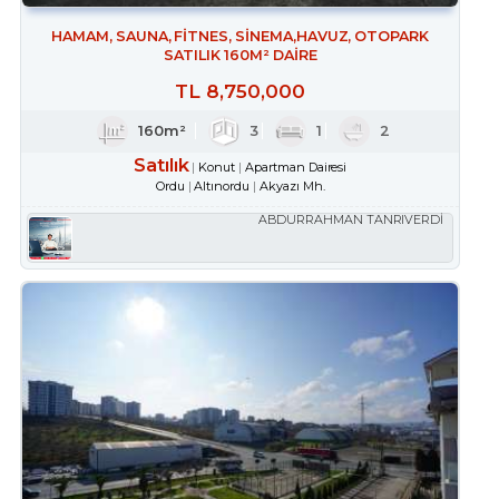
HAMAM, SAUNA, FİTNES, SİNEMA,HAVUZ, OTOPARK
SATILIK 160M² DAİRE
TL
8,750,000
160m²
3
1
2
Satılık
Konut
Apartman Dairesi
Ordu
Altınordu
Akyazı Mh.
ABDURRAHMAN TANRIVERDİ