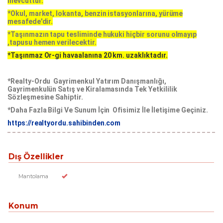
mevcuttur.
*Okul, market, lokanta, benzin istasyonlarına, yürüme
mesafede'dir.
*Taşınmazın tapu tesliminde hukuki hiçbir sorunu olmayıp
,tapusu hemen verilecektir.
*Taşınmaz Or-gi havaalanına 20 km. uzaklıktadır.
*Realty-Ordu Gayrimenkul Yatırım Danışmanlığı,
Gayrimenkulün Satış ve Kiralamasında Tek Yetkililik
Sözleşmesine Sahiptir.
*Daha Fazla Bilgi Ve Sunum İçin Ofisimiz İle İletişime Geçiniz.
https://realtyordu.sahibinden.com
Dış Özellikler
Mantolama
Konum