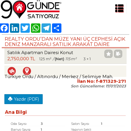
Facebook
LinkedIn
Twitter
WhatsApp
Telegram
Share
REALTY ORDU’DAN MÜZE YANI ÜÇ CEPHESİ AÇIK
DENİZ MANZARALI SATILIK ARAKAT DAİRE
Satılık Apartman Dairesi Konut
2,750,000 TL
125 m²
/
(Net)
115 m²
3 + 1
Türkiye Ordu / Altınordu
/ Merkez
/ Selimiye Mah.
İlan No:
f-871329-271
Son Güncelleme:
17/07/2023
Yazdır (PDF)
Ana Bilgi
Oda Sayısı
3
Salon Sayısı
1
Banyo Sayısı
1
Yapının Şekli