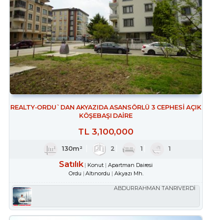
REALTY-ORDU`DAN AKYAZIDA ASANSÖRLÜ 3 CEPHESİ AÇIK
KÖŞEBAŞI DAİRE
TL
3,100,000
130m²
2
1
1
Satılık
Konut
Apartman Dairesi
Ordu
Altınordu
Akyazı Mh.
ABDURRAHMAN TANRIVERDİ