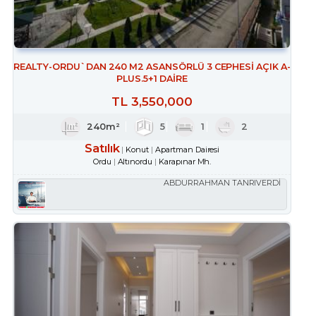
REALTY-ORDU`DAN 240 M2 ASANSÖRLÜ 3 CEPHESİ AÇIK A-
PLUS.5+1 DAİRE
TL
3,550,000
240m²
5
1
2
Satılık
Konut
Apartman Dairesi
Ordu
Altınordu
Karapınar Mh.
ABDURRAHMAN TANRIVERDİ