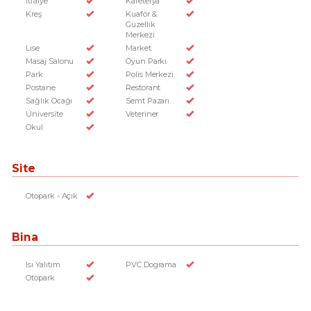
İtfaiye
Kafeterya
Kreş
Kuaför &
Güzellik
Merkezi
Lise
Market
Masaj Salonu
Oyun Parkı
Park
Polis Merkezi
Postane
Restorant
Sağlık Ocağı
Semt Pazarı
Üniversite
Veteriner
Okul
Site
Otopark - Açık
Bina
Isı Yalıtım
PVC Dograma
Otopark